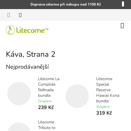
Přejít
Doprava zdarma při nákupu nad 1100 Kč
na
obsah
Náku
koší
Káva
, Strana 2
Nejprodávanější
Litecome La
Litecome
Cumplida
Special
Refinada
Reserve
bundle
Hawaii Kona
bundle
Skladem
239 Kč
Skladem
319 Kč
Litecome
Tribute to