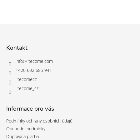
c
í
í
p
r
v
Z
k
á
y
p
v
a
Kontakt
ý
t
p
i
í
info
@
litecome.com
s
+420 602 685 941
u
litecomecz
litecome_cz
Informace pro vás
Podmínky ochrany osobních údajů
Obchodní podmínky
Doprava a platba