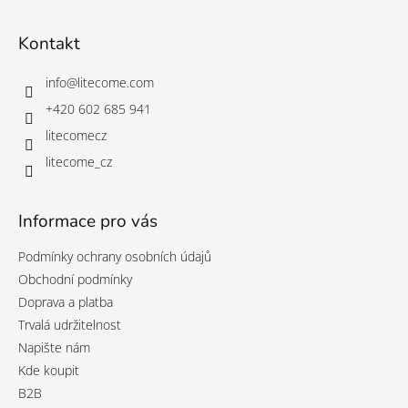
á
p
a
Kontakt
t
í
info
@
litecome.com
+420 602 685 941
litecomecz
litecome_cz
Informace pro vás
Podmínky ochrany osobních údajů
Obchodní podmínky
Doprava a platba
Trvalá udržitelnost
Napište nám
Kde koupit
B2B