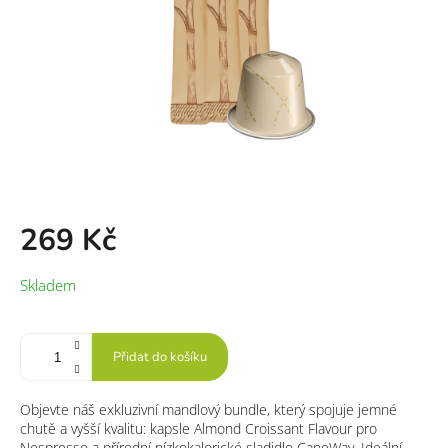
269 Kč
Měrná
Skladem
cena:
Přidat do košíku
Objevte náš exkluzivní mandlový bundle, který spojuje jemné
chutě a vyšší kvalitu: kapsle Almond Croissant Flavour pro
Nespresso a přírodní nízkokalorické sladidlo CaneWay. Ideální