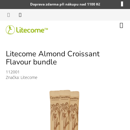
Přejít
Doprava zdarma při nákupu nad 1100 Kč
na
obsah
Náku
koší
Litecome Almond Croissant
Flavour bundle
112001
Značka:
Litecome