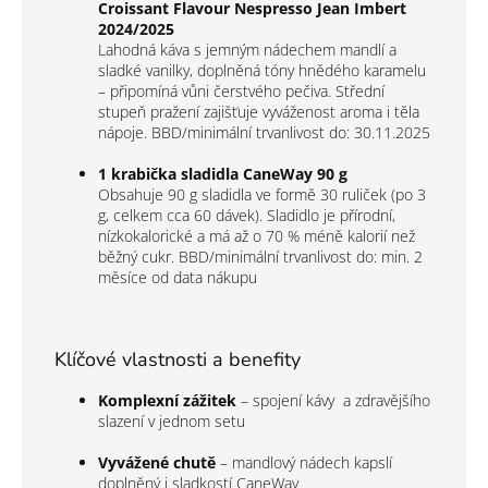
Croissant Flavour Nespresso Jean Imbert
2024/2025
Lahodná káva s jemným nádechem mandlí a
sladké vanilky, doplněná tóny hnědého karamelu
– připomíná vůni čerstvého pečiva. Střední
stupeň pražení zajišťuje vyváženost aroma i těla
nápoje. BBD/
minimální trvanlivost do: 30.11.2025
1 krabička sladidla CaneWay 90 g
Obsahuje 90 g sladidla ve formě 30 ruliček (po 3
g, celkem cca 60 dávek). Sladidlo je přírodní,
nízkokalorické a má až o 70 % méně kalorií než
běžný cukr. BBD/
minimální trvanlivost do: min. 2
měsíce od data nákupu
Klíčové vlastnosti a benefity
Komplexní zážitek
– spojení kávy a zdravějšího
slazení v jednom setu
Vyvážené chutě
– mandlový nádech kapslí
doplněný j sladkostí CaneWay