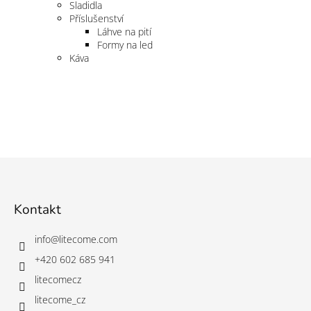
Sladidla
Příslušenství
Láhve na pití
Formy na led
Káva
Z
á
p
a
Kontakt
t
í
info
@
litecome.com
+420 602 685 941
litecomecz
litecome_cz