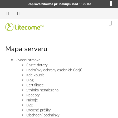
Přejít
Doprava zdarma při nákupu nad 1100 Kč
na
obsah
Náku
koší
Mapa serveru
Úvodní stránka
Časté dotazy
Podmínky ochrany osobních údajů
Kde koupit
Blog
Certifikace
Stránka nenalezena
Recepty
Nápoje
B2B
Ovocné prášky
Obchodní podmínky