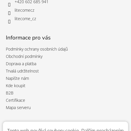
+420 602 685 941
litecomecz
litecome_cz
Informace pro vás
Podmínky ochrany osobních údajů
Obchodní podmínky
Doprava a platba
Trvalá udržitelnost
Napište nám
Kde koupit
B2B
Certifikace
Mapa serveru
Přijímáme online platby
Tento web používá soubory cookie. Dalším procházením