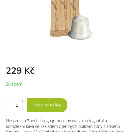
229 Kč
Měrná
Skladem
cena:
Přidat do košíku
Nespresso Zurich Lungo je popisována jako elegantní a
komplexní káva se základem z jemných obilovin, tóny sladkého
karamelu a osvěžujícími citrusovými podtóny. Tato 100% Arabica,