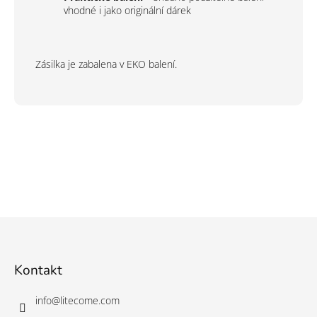
vhodné i jako originální dárek
Zásilka je zabalena v EKO balení.
Z
á
p
a
Kontakt
t
í
info
@
litecome.com