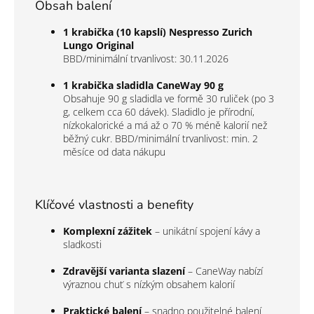
Obsah balení
1 krabička (10 kapslí) Nespresso Zurich
Lungo Original
BBD/minimální trvanlivost: 30.11.2026
1 krabička sladidla CaneWay 90 g
Obsahuje 90 g sladidla ve formě 30 ruliček (po 3
g, celkem cca 60 dávek). Sladidlo je přírodní,
nízkokalorické a má až o 70 % méně kalorií než
běžný cukr. BBD/minimální trvanlivost: min. 2
měsíce od data nákupu
Klíčové vlastnosti a benefity
Komplexní zážitek
– unikátní spojení kávy a
sladkosti
Zdravější varianta slazení
– CaneWay nabízí
výraznou chuť s nízkým obsahem kalorií
Praktické balení
– snadno použitelné balení