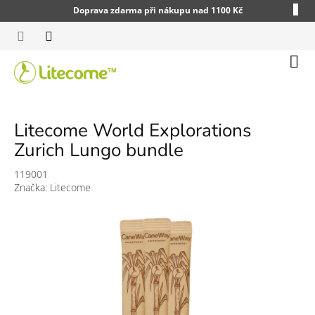
Přejít
Doprava zdarma při nákupu nad 1100 Kč
na
obsah
Náku
koší
Litecome World Explorations
Zurich Lungo bundle
119001
Značka:
Litecome